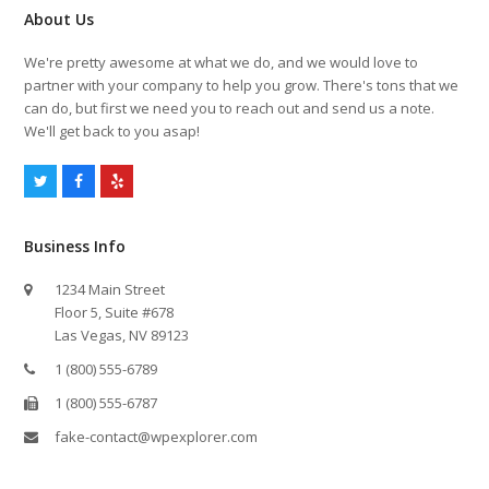
About Us
We're pretty awesome at what we do, and we would love to
partner with your company to help you grow. There's tons that we
can do, but first we need you to reach out and send us a note.
We'll get back to you asap!
T
F
Y
w
a
e
i
c
l
t
e
p
Business Info
t
b
e
o
r
o
1234 Main Street
k
Floor 5, Suite #678
Las Vegas, NV 89123
1 (800) 555-6789
1 (800) 555-6787
fake-contact@wpexplorer.com