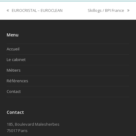
EUROCRISTAL – EUROCLEAN
Skillogs / BPI France
previous
next
post:
post:
Menu
Accueil
Le cabinet
Métiers
Références
Contact
Contact
185, Boulevard Malesherbes
75017 Paris